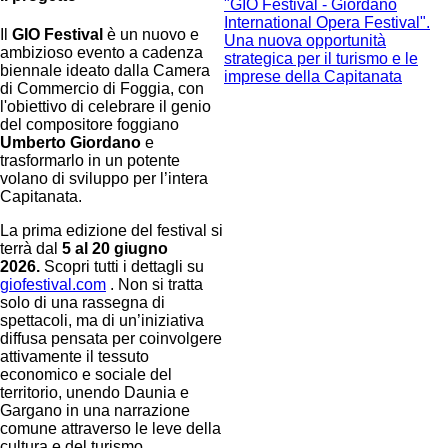
"GIO Festival - Giordano
International Opera Festival".
Il
GIO Festival
è un nuovo e
Una nuova opportunità
ambizioso evento a cadenza
strategica per il turismo e le
biennale ideato dalla Camera
imprese della Capitanata
di Commercio di Foggia, con
l'obiettivo di celebrare il genio
del compositore foggiano
Umberto Giordano
e
trasformarlo in un potente
volano di sviluppo per l’intera
Capitanata.
La prima edizione del festival si
terrà dal
5 al 20
giugno
2026
.
Scopri tutti i dettagli su
giofestival.com
. Non si tratta
solo di una rassegna di
spettacoli, ma di un’iniziativa
diffusa pensata per coinvolgere
attivamente il tessuto
economico e sociale del
territorio, unendo Daunia e
Gargano in una narrazione
comune attraverso le leve della
cultura e del turismo.