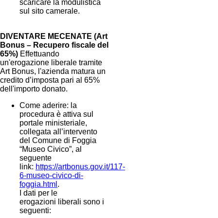
scaricare la modulistica
sul sito camerale.
DIVENTARE MECENATE (Art
Bonus – Recupero fiscale del
65%)
Effettuando
un'erogazione liberale tramite
Art Bonus, l'azienda matura un
credito d’imposta pari al 65%
dell'importo donato.
Come aderire: la
procedura è attiva sul
portale ministeriale,
collegata all’intervento
del Comune di Foggia
“Museo Civico”, al
seguente
link:
https://artbonus.gov.it/117-
6-museo-civico-di-
foggia.html
.
I dati per le
erogazioni liberali sono i
seguenti: