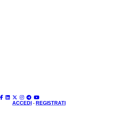
Salta
al
contenuto
principale
ACCEDI
-
REGISTRATI