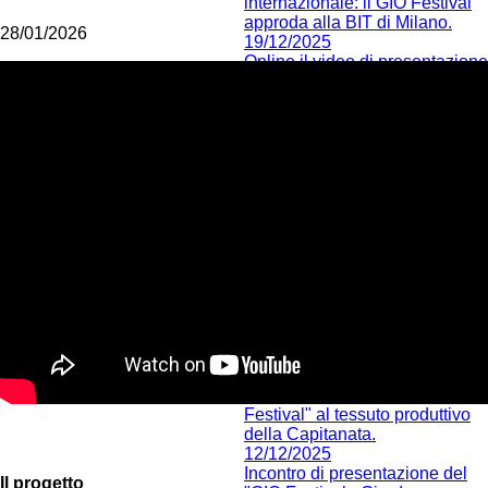
internazionale: il GIO Festival
approda alla BIT di Milano.
28/01/2026
19/12/2025
Online il video di presentazione
del GIO Festival
20/01/2026
GIO FESTIVAL: LA
CAPITANATA SI UNISCE NEL
NOME DI UMBERTO
GIORDANO. PRESENTATO AI
SINDACI IL PROGETTO
CULTURALE PER LA
CAPITANATA
17/12/2025
Foggia riparte dalla Cultura:
grande entusiasmo delle
imprese per il lancio del "GIO
Festival".
15/12/2025
Cultura e Impresa: la Camera
di Commercio presenta il "GIO
Festival" al tessuto produttivo
della Capitanata.
12/12/2025
Incontro di presentazione del
Il progetto