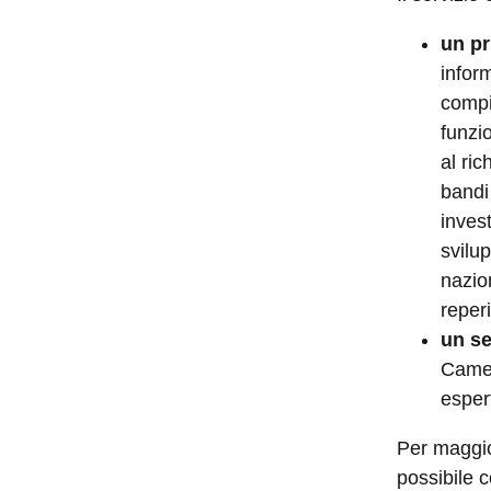
un pr
infor
compi
funzio
al ric
bandi 
invest
svilup
nazion
reper
un se
Camer
esper
Per maggio
possibile c