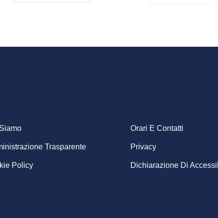
ooter
 Siamo
Orari E Contatti
nistrazione Trasparente
Privacy
enu
ie Policy
Dichiarazione Di Accessib