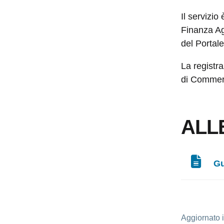
Il servizio
Finanza Ag
del Portale
La registr
di Commer
ALL
Gu
Aggiornato 