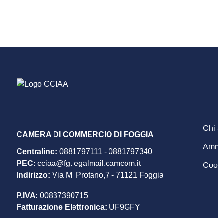
F
Chi
CAMERA DI COMMERCIO DI FOGGIA
Ammi
Centralino:
0881797111
-
0881797340
m
PEC
:
cciaa@fg.legalmail.camcom.it
Cook
Indirizzo:
Via M. Protano,7 - 71121 Foggia
P.IVA:
00837390715
Fatturazione Elettronica:
UF9GFY