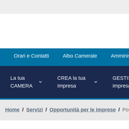
Salta
al
contenuto
principale
Main
Orari e Contatti
Albo Camerale
Amminis
Menu
La tua
CREA la tua
GESTIS
CAMERA
Impresa
impres
Home
/
Servizi
/
Opportunità per le imprese
/
Po