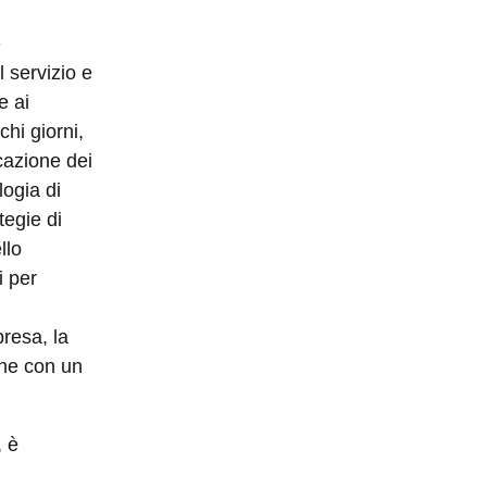
e
 servizio e
e ai
chi giorni,
icazione dei
logia di
tegie di
llo
i per
presa, la
ne con un
, è