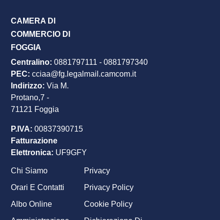
CAMERA DI
COMMERCIO DI
FOGGIA
Centralino:
0881797111
-
0881797340
PEC
:
cciaa@fg.legalmail.camcom.it
Indirizzo:
Via M.
Protano,7 -
71121 Foggia
P.IVA:
00837390715
Fatturazione
Elettronica:
UF9GFY
Chi Siamo
Privacy
Footer
Orari E Contatti
Privacy Policy
menu
Albo Online
Cookie Policy