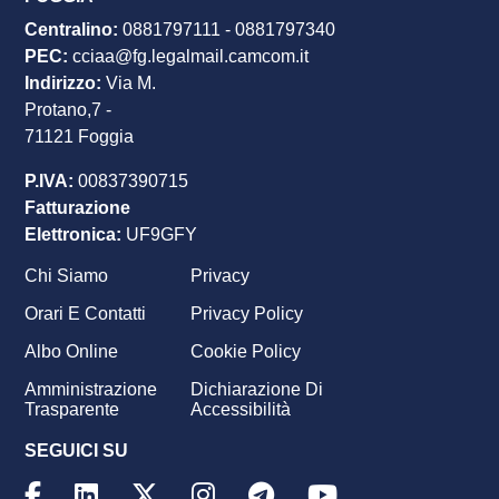
Centralino:
0881797111
-
0881797340
PEC
:
cciaa@fg.legalmail.camcom.it
Indirizzo:
Via M.
Protano,7 -
71121 Foggia
P.IVA:
00837390715
Fatturazione
Elettronica:
UF9GFY
Chi Siamo
Privacy
Footer
Orari E Contatti
Privacy Policy
menu
Albo Online
Cookie Policy
Amministrazione
Dichiarazione Di
Trasparente
Accessibilità
SEGUICI SU