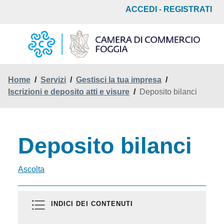
Salta
ACCEDI
-
REGISTRATI
al
contenuto
principale
Home
/
Servizi
/
Gestisci la tua impresa
/
Iscrizioni e deposito atti e visure
/
Deposito bilanci
Deposito bilanci
Ascolta
INDICI DEI CONTENUTI