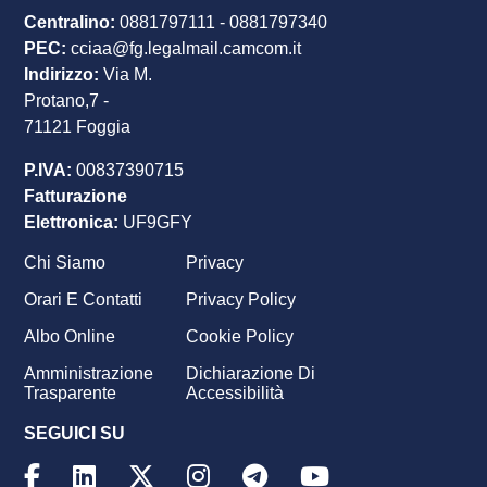
Centralino:
0881797111
-
0881797340
PEC
:
cciaa@fg.legalmail.camcom.it
Indirizzo:
Via M.
Protano,7 -
71121 Foggia
P.IVA:
00837390715
Fatturazione
Elettronica:
UF9GFY
Chi Siamo
Privacy
Footer
Orari E Contatti
Privacy Policy
menu
Albo Online
Cookie Policy
Amministrazione
Dichiarazione Di
Trasparente
Accessibilità
SEGUICI SU