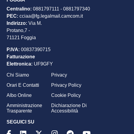
Centralino:
0881797111
-
0881797340
PEC
:
cciaa@fg.legalmail.camcom.it
Indirizzo:
Via M.
Protano,7 -
71121 Foggia
P.IVA:
00837390715
Fatturazione
Elettronica:
UF9GFY
Chi Siamo
Privacy
Footer
Orari E Contatti
Privacy Policy
menu
Albo Online
Cookie Policy
Amministrazione
Dichiarazione Di
Trasparente
Accessibilità
SEGUICI SU