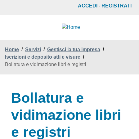
Salta
ACCEDI
-
REGISTRATI
al
contenuto
principale
Home
/
Servizi
/
Gestisci la tua impresa
/
Iscrizioni e deposito atti e visure
/
Bollatura e vidimazione libri e registri
Bollatura e
vidimazione libri
e registri