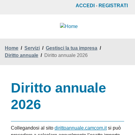
Salta
ACCEDI
-
REGISTRATI
al
contenuto
principale
Home
/
Servizi
/
Gestisci la tua impresa
/
Diritto annuale
/
Diritto annuale 2026
Diritto annuale
2026
Collegandosi al sito
dirittoannuale.camcom.it
si può