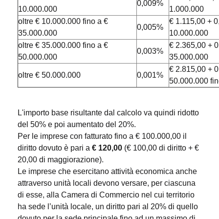
0,009%
10.000.000
1.000.000
oltre € 10.000.000 fino a €
€ 1.115,00 + 
0,005%
35.000.000
10.000.000
oltre € 35.000.000 fino a €
€ 2.365,00 + 
0,003%
50.000.000
35.000.000
€ 2.815,00 + 
oltre € 50.000.000
0,001%
50.000.000 fi
L'importo base risultante dal calcolo va quindi ridotto
del 50% e poi aumentato del 20%.
Per le imprese con fatturato fino a € 100.000,00 il
diritto dovuto è pari a
€ 120,00
(€ 100,00 di diritto + €
20,00 di maggiorazione).
Le imprese che esercitano attività economica anche
attraverso unità locali devono versare, per ciascuna
di esse, alla Camera di Commercio nel cui territorio
ha sede l’unità locale, un diritto pari al 20% di quello
dovuto per la sede principale fino ad un massimo di