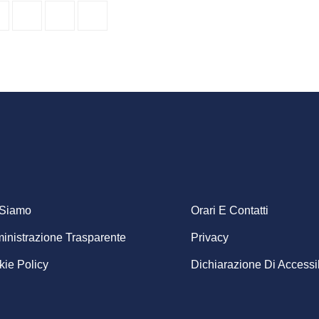
ooter
 Siamo
Orari E Contatti
nistrazione Trasparente
Privacy
enu
ie Policy
Dichiarazione Di Accessib