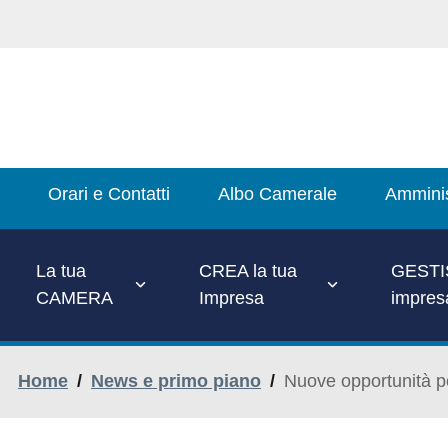
Salta
al
contenuto
principale
Main
Orari e Contatti
Albo Camerale
Amminis
Menu
La tua
CREA la tua
GESTIS
CAMERA
Impresa
impres
Home
/
News e primo piano
/
Nuove opportunità pe