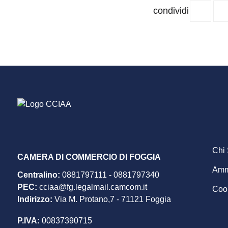
condividi
F
Chi
CAMERA DI COMMERCIO DI FOGGIA
Ammi
Centralino:
0881797111
-
0881797340
m
PEC
:
cciaa@fg.legalmail.camcom.it
Cook
Indirizzo:
Via M. Protano,7 - 71121 Foggia
P.IVA:
00837390715