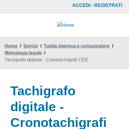
Salta
ACCEDI
-
REGISTRATI
al
contenuto
principale
Home
/
Servizi
/
Tutela impresa e consumatore
/
Metrologia legale
/
Tachigrafo digitale - Cronotachigrafi CEE
Tachigrafo
digitale -
Cronotachigrafi