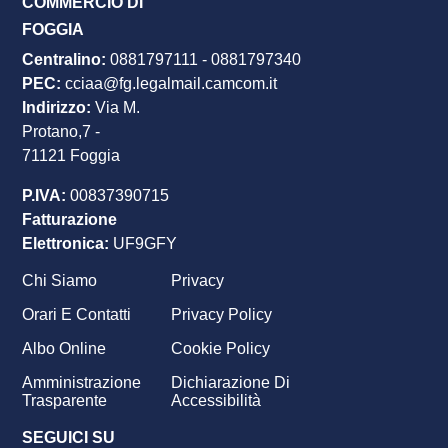
COMMERCIO DI
FOGGIA
Centralino:
0881797111
-
0881797340
PEC
:
cciaa@fg.legalmail.camcom.it
Indirizzo:
Via M.
Protano,7 -
71121 Foggia
P.IVA:
00837390715
Fatturazione
Elettronica:
UF9GFY
Chi Siamo
Privacy
Footer
Orari E Contatti
Privacy Policy
menu
Albo Online
Cookie Policy
Amministrazione
Dichiarazione Di
Trasparente
Accessibilità
SEGUICI SU