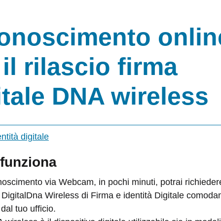
onoscimento onlin
il rilascio firma
itale DNA wireless
funziona
noscimento via Webcam, in pochi minuti, potrai richiedere
o DigitalDna Wireless di Firma e identità Digitale comod
dal tuo ufficio.