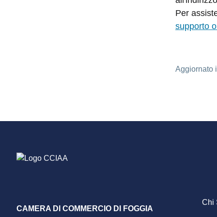
all'indiriz
Per assist
supporto o
Aggiornato 
F
Chi
CAMERA DI COMMERCIO DI FOGGIA