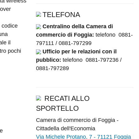
ità wireless
dover
TELEFONA
+ codice
Centralino della Camera di
 una
commercio di Foggia:
telefono 0881-
le il
797111 / 0881-797299
tro pochi
Ufficio per le relazioni con il
pubblico:
telefono 0881-797236 /
0881-797289
RECATI ALLO
SPORTELLO
Camera di commercio di Foggia -
Cittadella dell'Economia
re
Via Michele Protano, 7 - 71121 Foggia