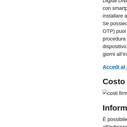
Digital DNA
con smartp
installare 
Se possied
OTP) puoi 
procedura 
dispositivo
giorni all’
Accedi al 
Costo 
Inform
È possibil