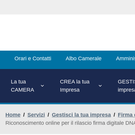
Salta
al
contenuto
principale
Main
Orari e Contatti
Albo Camerale
Amminis
Menu
La tua
CREA la tua
GESTIS
CAMERA
Impresa
impres
Home
/
Servizi
/
Gestisci la tua impresa
/
Firma 
Riconoscimento online per il rilascio firma digitale DN