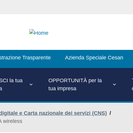
trazione Trasparente
Azienda Speciale Cesan
CI la tua
OPPORTUNITÀ per la
a
tua impresa
digitale e Carta nazionale dei servizi (CNS)
/
A wireless