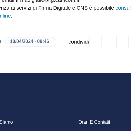
zo email firmadigitale@fg.camcom.it.
enza ai servizi di Firma Digitale e CNS è possibile
consult
nline
.
condividi
10/04/2024 - 09:46
il
ooter
 Siamo
Orari E Contatti