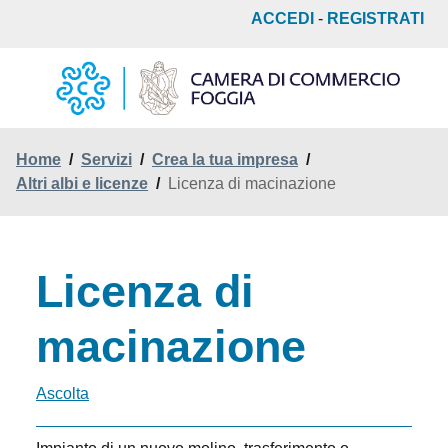
Salta
ACCEDI
-
REGISTRATI
al
contenuto
principale
Home
/
Servizi
/
Crea la tua impresa
/
Altri albi e licenze
/
Licenza di macinazione
Licenza di
macinazione
Ascolta