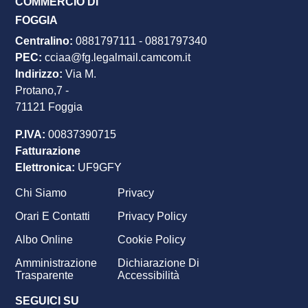
COMMERCIO DI
FOGGIA
Centralino:
0881797111
-
0881797340
PEC
:
cciaa@fg.legalmail.camcom.it
Indirizzo:
Via M.
Protano,7 -
71121 Foggia
P.IVA:
00837390715
Fatturazione
Elettronica:
UF9GFY
Chi Siamo
Privacy
Footer
Orari E Contatti
Privacy Policy
menu
Albo Online
Cookie Policy
Amministrazione
Dichiarazione Di
Trasparente
Accessibilità
SEGUICI SU