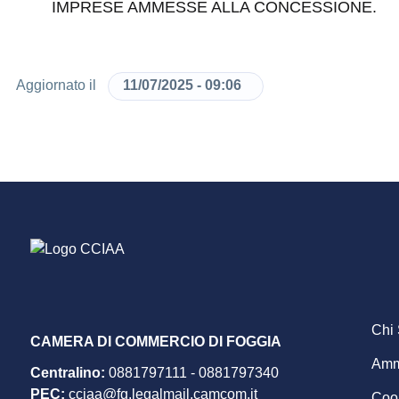
IMPRESE AMMESSE ALLA CONCESSIONE.
11/07/2025 - 09:06
Aggiornato il
F
Chi
CAMERA DI COMMERCIO DI FOGGIA
Ammi
Centralino:
0881797111
-
0881797340
m
PEC
:
cciaa@fg.legalmail.camcom.it
Cook