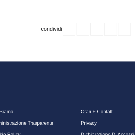
condividi
ooter
 Siamo
Orari E Contatti
nistrazione Trasparente
Privacy
enu
ie Policy
Dichiarazione Di Accessib