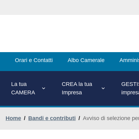
Salta
al
contenuto
principale
Main
Orari e Contatti
Albo Camerale
Amminis
Menu
La tua
CREA la tua
GESTIS
CAMERA
Impresa
impres
Home
/
Bandi e contributi
/
Avviso di selezione p