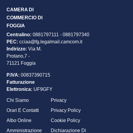
CAMERA DI
COMMERCIO DI
FOGGIA
Centralino:
0881797111
-
0881797340
PEC
:
cciaa@fg.legalmail.camcom.it
Indirizzo:
Via M.
Protano,7 -
71121 Foggia
P.IVA:
00837390715
Fatturazione
Elettronica:
UF9GFY
Chi Siamo
Privacy
Footer
Orari E Contatti
Privacy Policy
menu
Albo Online
Cookie Policy
Amministrazione
Dichiarazione Di