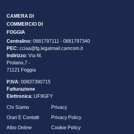
CAMERA DI
COMMERCIO DI
FOGGIA
Centralino:
0881797111
-
0881797340
PEC
:
cciaa@fg.legalmail.camcom.it
Indirizzo:
Via M.
Protano,7 -
71121 Foggia
P.IVA:
00837390715
Fatturazione
Elettronica:
UF9GFY
Chi Siamo
Privacy
Footer
Orari E Contatti
Privacy Policy
menu
Albo Online
Cookie Policy