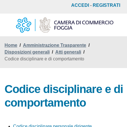
Salta
ACCEDI
-
REGISTRATI
al
contenuto
principale
Home
/
Amministrazione Trasparente
/
Disposizioni generali
/
Atti generali
/
Codice disciplinare e di comportamento
Codice disciplinare e di
comportamento
Codice disciplinare personale dirigente